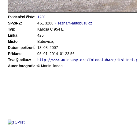
Evidenční číslo:
1201
SPZ/RZ:
4S1 3288
» seznam-autobusu.cz
Typ:
Karosa C 954 E
Linka:
425
Místo:
Bubovice,
Datum pořízení:
13. 08. 2007
Přidáno:
05. 01. 2014 01:23:56
Trvalý odkaz:
http://www.autobusy.org/fotodatabaze/distinct.
Autor fotografie:
© Martin Janda