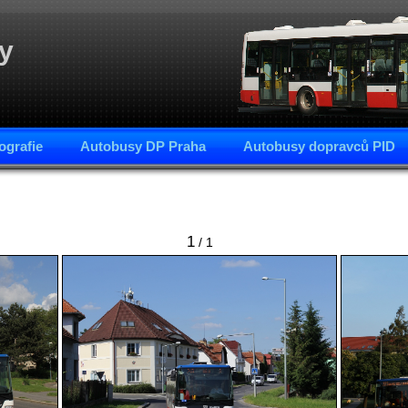
y
ografie
Autobusy DP Praha
Autobusy dopravců PID
1
/ 1