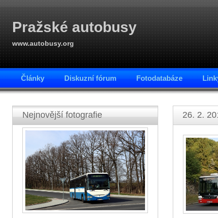
Pražské autobusy
www.autobusy.org
Články
Diskuzní fórum
Fotodatabáze
Link
Nejnovější fotografie
26. 2. 20