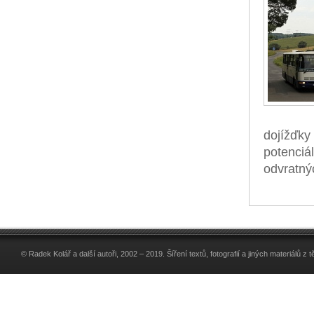
dojížďky
potenciál
odvratný
© Radek Kolář a další autoři, 2002 – 2019. Šíření textů, fotografií a jiných materiálů 